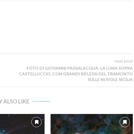
next post
FOTO DI GIOVANNI PASSALACQUA: LA LUNA SOPRA
CASTELLUCCIO, CON GRANDI RIFLESSI DEL TRAMONTO
SULLE NUVOLE SICILIA
 ALSO LIKE