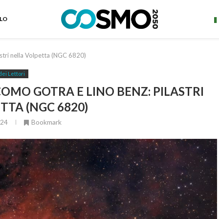
ELO
stri nella Volpetta (NGC 6820)
dei Lettori
COMO GOTRA E LINO BENZ: PILASTRI
TTA (NGC 6820)
024
Bookmark