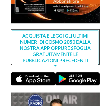
ACQUISTA E LEGGI GLI ULTIMI
NUMERI DI COSMO 2050 DALLA
NOSTRA APP OPPURE SFOGLIA
GRATUITAMENTE LE
PUBBLICAZIONI PRECEDENTI