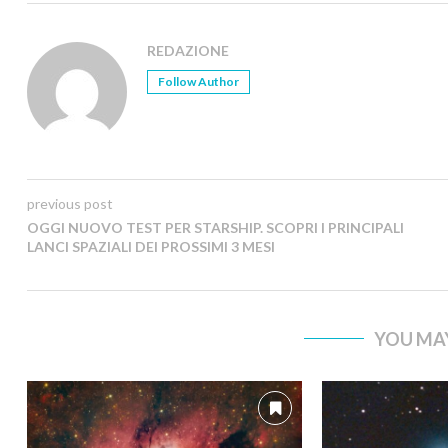
REDAZIONE
Follow Author
previous post
OGGI NUOVO TEST PER STARSHIP. SCOPRI I PRINCIPALI
LANCI SPAZIALI DEI PROSSIMI 3 MESI
YOU MAY