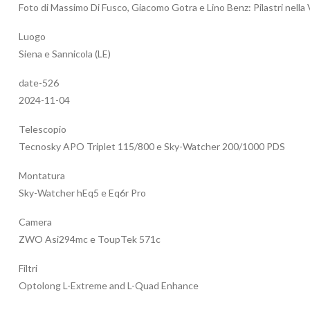
Foto di Massimo Di Fusco, Giacomo Gotra e Lino Benz: Pilastri nell
Luogo
Siena e Sannicola (LE)
date-526
2024-11-04
Telescopio
Tecnosky APO Triplet 115/800 e Sky-Watcher 200/1000 PDS
Montatura
Sky-Watcher hEq5 e Eq6r Pro
Camera
ZWO Asi294mc e ToupTek 571c
Filtri
Optolong L-Extreme and L-Quad Enhance