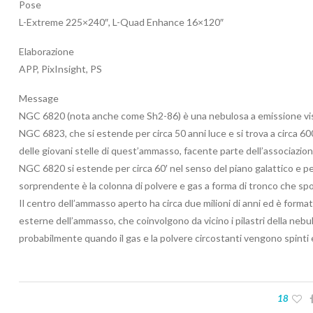
Pose
L-Extreme 225×240″, L-Quad Enhance 16×120″
Elaborazione
APP, PixInsight, PS
Message
NGC 6820 (nota anche come Sh2-86) è una nebulosa a emissione visib
NGC 6823, che si estende per circa 50 anni luce e si trova a circa 600
delle giovani stelle di quest’ammasso, facente parte dell’associazion
NGC 6820 si estende per circa 60′ nel senso del piano galattico e pe
sorprendente è la colonna di polvere e gas a forma di tronco che s
Il centro dell’ammasso aperto ha circa due milioni di anni ed è forma
esterne dell’ammasso, che coinvolgono da vicino i pilastri della nebu
probabilmente quando il gas e la polvere circostanti vengono spinti ed
18