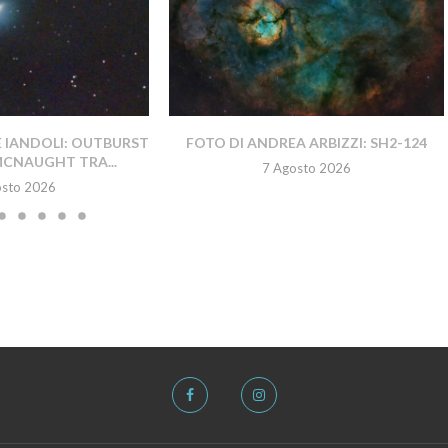
E IANDOLI: OUTBURST
FOTO DI ANDREA ARBIZZI: SH2-124
MCNAUGHT TRA...
7 Agosto 2026
osto 2026