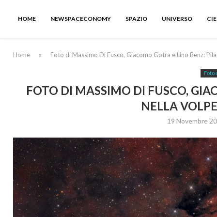
HOME
NEWSPACECONOMY
SPAZIO
UNIVERSO
CI
Home
»
Foto di Massimo Di Fusco, Giacomo Gotra e Lino Benz: Pila
Foto 
FOTO DI MASSIMO DI FUSCO, GIA
NELLA VOLPE
19 Novembre 2