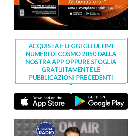
ACQUISTA E LEGGI GLI ULTIMI
NUMERI DI COSMO 2050 DALLA
NOSTRA APP OPPURE SFOGLIA
GRATUITAMENTE LE
PUBBLICAZIONI PRECEDENTI