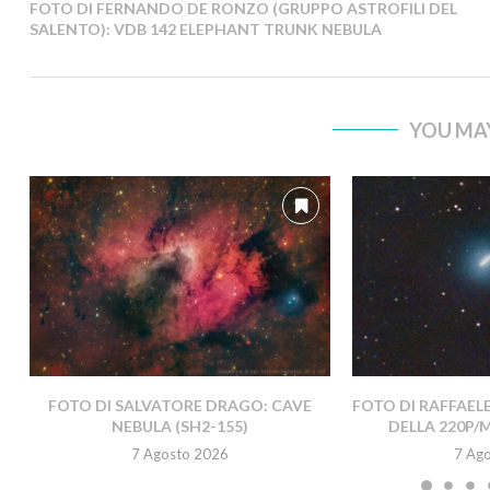
FOTO DI FERNANDO DE RONZO (GRUPPO ASTROFILI DEL
SALENTO): VDB 142 ELEPHANT TRUNK NEBULA
YOU MAY
FOTO DI SALVATORE DRAGO: CAVE
FOTO DI RAFFAEL
NEBULA (SH2-155)
DELLA 220P/
7 Agosto 2026
7 Ag