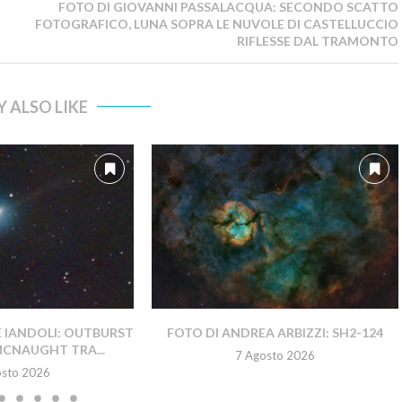
FOTO DI GIOVANNI PASSALACQUA: SECONDO SCATTO
FOTOGRAFICO, LUNA SOPRA LE NUVOLE DI CASTELLUCCIO
RIFLESSE DAL TRAMONTO
 ALSO LIKE
E IANDOLI: OUTBURST
FOTO DI ANDREA ARBIZZI: SH2-124
MCNAUGHT TRA...
7 Agosto 2026
osto 2026