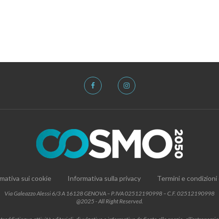
mativa sui cookie
Informativa sulla privacy
Termini e condizioni
Via Galeazzo Alessi 6/3 A 16128 GENOVA – P.IVA 02512190998 – C.F. 02512190998
@2025 - All Right Reserved.