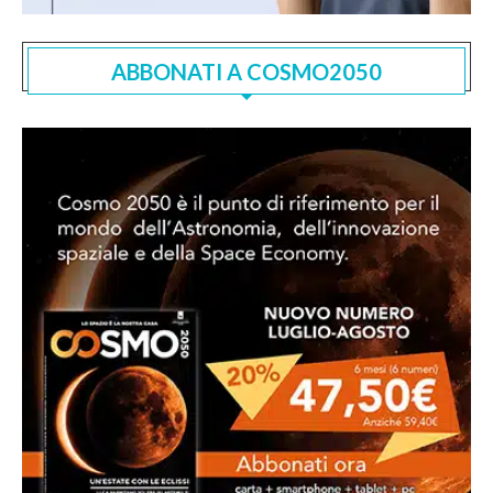
ABBONATI A COSMO2050