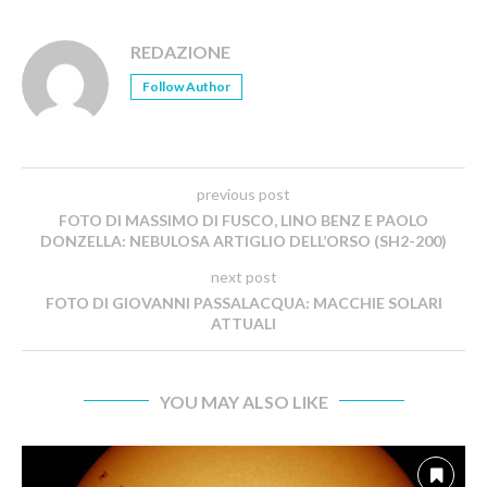
REDAZIONE
Follow Author
previous post
FOTO DI MASSIMO DI FUSCO, LINO BENZ E PAOLO
DONZELLA: NEBULOSA ARTIGLIO DELL’ORSO (SH2-200)
next post
FOTO DI GIOVANNI PASSALACQUA: MACCHIE SOLARI
ATTUALI
YOU MAY ALSO LIKE