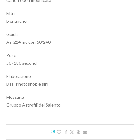
Canon 600d modificata
Filtri
L-enanche
Guida
Asi 224 mc con 60/240
Pose
50×180 secondi
Elaborazione
Dss, Photoshop e siril
Message
Gruppo Astrofili del Salento
18