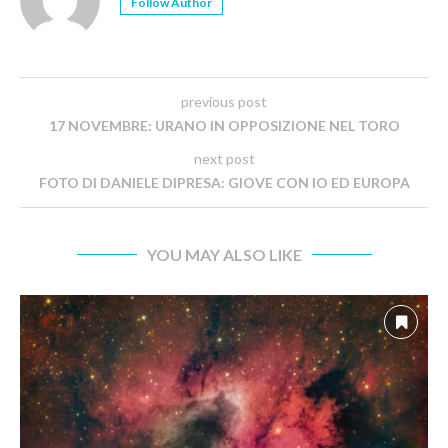
Follow Author
previous post
17 NOVEMBRE: URANO IN OPPOSIZIONE NEL TORO
next post
FOTO DI DANIELE DIPRESA: GIOVE CON IO ED EUROPA
YOU MAY ALSO LIKE