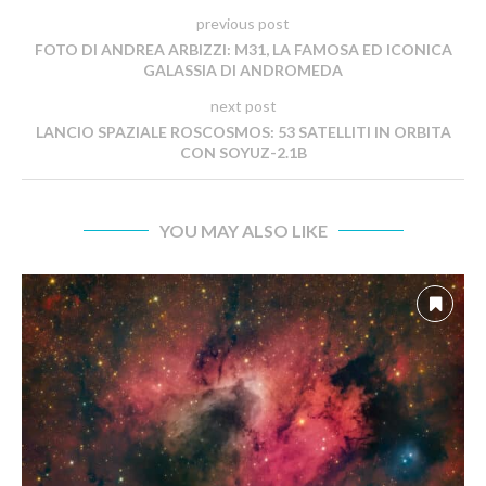
previous post
FOTO DI ANDREA ARBIZZI: M31, LA FAMOSA ED ICONICA
GALASSIA DI ANDROMEDA
next post
LANCIO SPAZIALE ROSCOSMOS: 53 SATELLITI IN ORBITA
CON SOYUZ-2.1B
YOU MAY ALSO LIKE