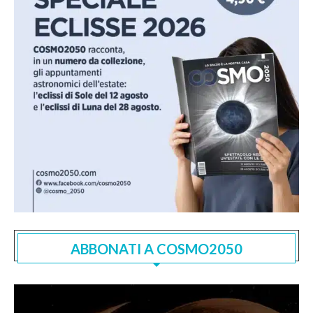
ABBONATI A COSMO2050