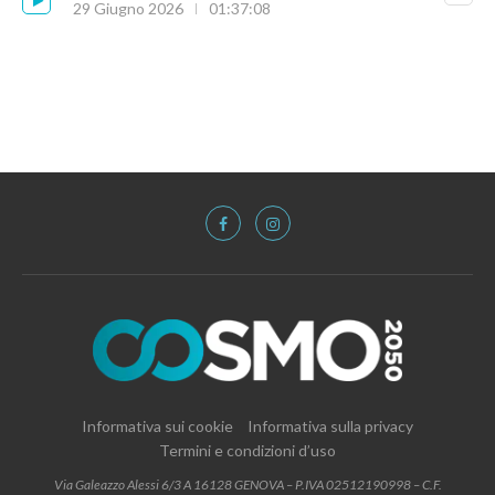
29 Giugno 2026
01:37:08
Informativa sui cookie
Informativa sulla privacy
Termini e condizioni d’uso
Via Galeazzo Alessi 6/3 A 16128 GENOVA – P.IVA 02512190998 – C.F.