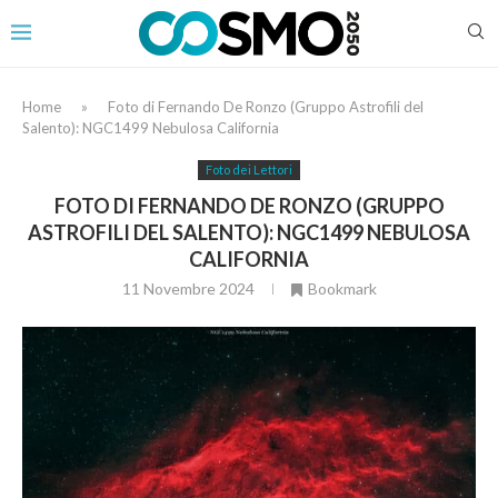
Home
»
Foto di Fernando De Ronzo (Gruppo Astrofili del
Salento): NGC1499 Nebulosa California
Foto dei Lettori
FOTO DI FERNANDO DE RONZO (GRUPPO
ASTROFILI DEL SALENTO): NGC1499 NEBULOSA
CALIFORNIA
11 Novembre 2024
Bookmark