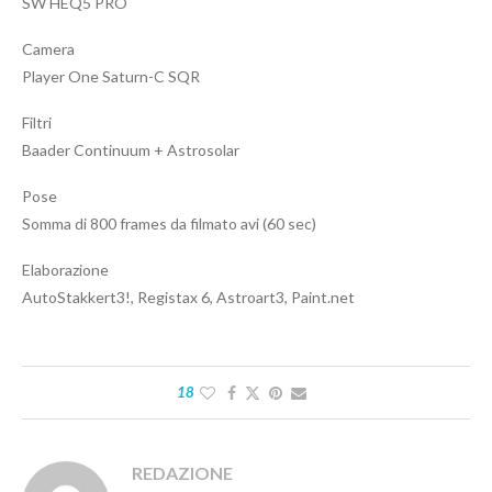
SW HEQ5 PRO
Camera
Player One Saturn-C SQR
Filtri
Baader Continuum + Astrosolar
Pose
Somma di 800 frames da filmato avi (60 sec)
Elaborazione
AutoStakkert3!, Registax 6, Astroart3, Paint.net
18
REDAZIONE