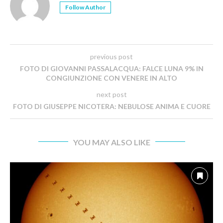
Follow Author
previous post
FOTO DI GIOVANNI PASSALACQUA: FALCE LUNA 9% IN
CONGIUNZIONE CON VENERE IN ALTO
next post
FOTO DI GIUSEPPE NICOTERA: NEBULOSE ANIMA E CUORE
YOU MAY ALSO LIKE