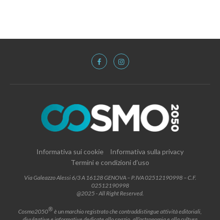
Informativa sui cookie
Informativa sulla privacy
Termini e condizioni d’uso
Via Galeazzo Alessi 6/3 A 16128 GENOVA – P.IVA 02512190998 – C.F.
02512190998
@2025 - All Right Reserved.
®
Cosmo2050
è un marchio registrato che contraddistingue attività editoriali,
divulgative e informative dedicate allo spazio, all’astronomia e alla cultura