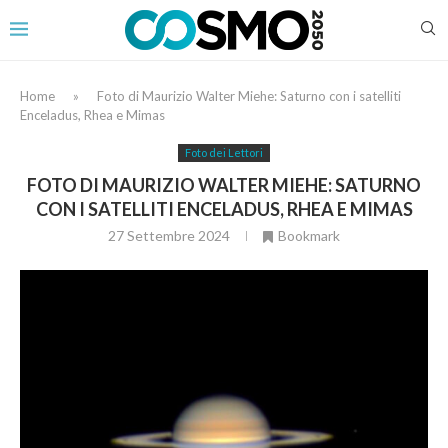
Home
»
Foto di Maurizio Walter Miehe: Saturno con i satelliti
Enceladus, Rhea e Mimas
Foto dei Lettori
FOTO DI MAURIZIO WALTER MIEHE: SATURNO
CON I SATELLITI ENCELADUS, RHEA E MIMAS
27 Settembre 2024
Bookmark