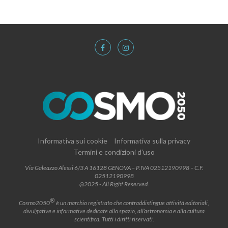
Informativa sui cookie
Informativa sulla privacy
Termini e condizioni d’uso
Via Galeazzo Alessi 6/3 A 16128 GENOVA – P.IVA 02512190998 – C.F.
02512190998
@2025 - All Right Reserved.
®
Cosmo2050
è un marchio registrato che contraddistingue attività editoriali,
divulgative e informative dedicate allo spazio, all’astronomia e alla cultura
scientifica. Tutti i diritti riservati.