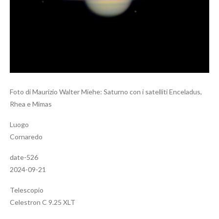
Foto di Maurizio Walter Miehe: Saturno con i satelliti Enceladus,
Rhea e Mimas
Luogo
Cornaredo
date-526
2024-09-21
Telescopio
Celestron C 9.25 XLT