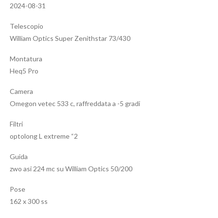
2024-08-31
Telescopio
William Optics Super Zenithstar 73/430
Montatura
Heq5 Pro
Camera
Omegon vetec 533 c, raffreddata a -5 gradi
Filtri
optolong L extreme “2
Guida
zwo asi 224 mc su William Optics 50/200
Pose
162 x 300 ss