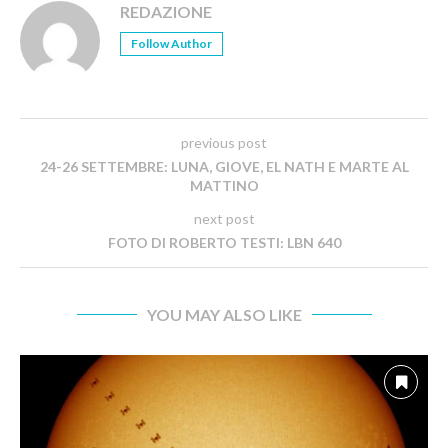
REDAZIONE
Follow Author
previous post
24-26 SETTEMBRE: LUNA, GIOVE, EL NATH E MARTE AL
MATTINO
next post
FOTO DI ROBERTO TESTI: LBN 640
YOU MAY ALSO LIKE