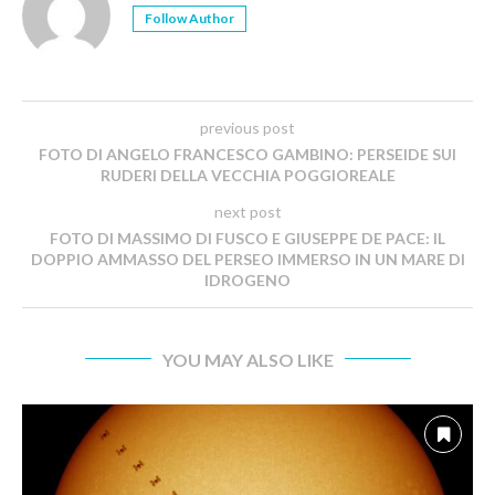
Follow Author
previous post
FOTO DI ANGELO FRANCESCO GAMBINO: PERSEIDE SUI
RUDERI DELLA VECCHIA POGGIOREALE
next post
FOTO DI MASSIMO DI FUSCO E GIUSEPPE DE PACE: IL
DOPPIO AMMASSO DEL PERSEO IMMERSO IN UN MARE DI
IDROGENO
YOU MAY ALSO LIKE