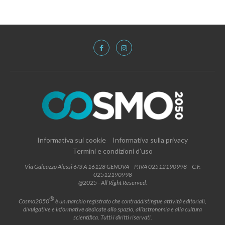
Informativa sui cookie
Informativa sulla privacy
Termini e condizioni d’uso
Via Galeazzo Alessi 6/3 A 16128 GENOVA – P.IVA 02512190998 – C.F.
02512190998
@2025 - All Right Reserved.
®
Cosmo2050
è un marchio registrato che contraddistingue attività editoriali,
divulgative e informative dedicate allo spazio, all’astronomia e alla cultura
scientifica. Tutti i diritti riservati.