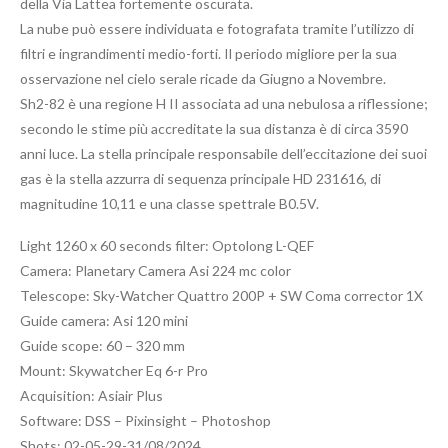
della Via Lattea fortemente oscurata.
La nube può essere individuata e fotografata tramite l’utilizzo di
filtri e ingrandimenti medio-forti. Il periodo migliore per la sua
osservazione nel cielo serale ricade da Giugno a Novembre.
Sh2-82 è una regione H II associata ad una nebulosa a riflessione;
secondo le stime più accreditate la sua distanza è di circa 3590
anni luce. La stella principale responsabile dell’eccitazione dei suoi
gas è la stella azzurra di sequenza principale HD 231616, di
magnitudine 10,11 e una classe spettrale B0.5V.
Light 1260 x 60 seconds filter: Optolong L-QEF
Camera: Planetary Camera Asi 224 mc color
Telescope: Sky-Watcher Quattro 200P + SW Coma corrector 1X
Guide camera: Asi 120 mini
Guide scope: 60 – 320 mm
Mount: Skywatcher Eq 6-r Pro
Acquisition: Asiair Plus
Software: DSS – Pixinsight – Photoshop
Shots: 02-05-29-31/08/2024