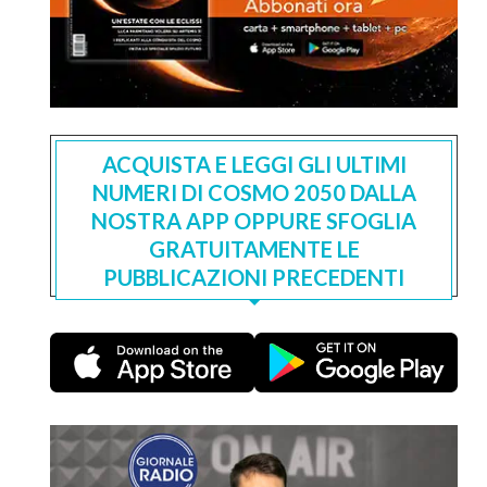
ACQUISTA E LEGGI GLI ULTIMI
NUMERI DI COSMO 2050 DALLA
NOSTRA APP OPPURE SFOGLIA
GRATUITAMENTE LE
PUBBLICAZIONI PRECEDENTI