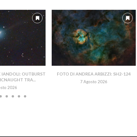
E IANDOLI: OUTBURST
FOTO DI ANDREA ARBIZZI: SH2-124
MCNAUGHT TRA...
7 Agosto 2026
osto 2026