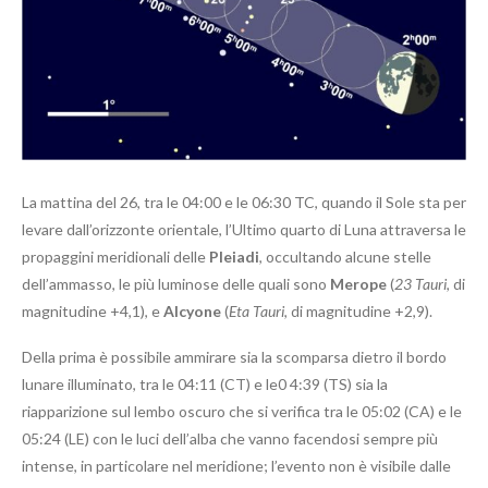
La mattina del 26, tra le 04:00 e le 06:30 TC, quando il Sole sta per
levare dall’orizzonte orientale, l’Ultimo quarto di Luna attraversa le
propaggini meridionali delle
Pleiadi
, occultando alcune stelle
dell’ammasso, le più luminose delle quali sono
Merope
(
23 Tauri
, di
magnitudine +4,1), e
Alcyone
(
Eta Tauri
, di magnitudine +2,9).
Della prima è possibile ammirare sia la scomparsa dietro il bordo
lunare illuminato, tra le 04:11 (CT) e le0 4:39 (TS) sia la
riapparizione sul lembo oscuro che si verifica tra le 05:02 (CA) e le
05:24 (LE) con le luci dell’alba che vanno facendosi sempre più
intense, in particolare nel meridione; l’evento non è visibile dalle