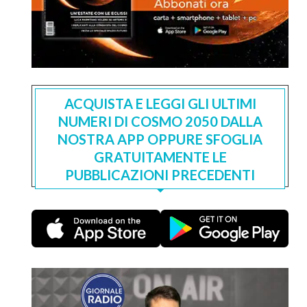
ACQUISTA E LEGGI GLI ULTIMI
NUMERI DI COSMO 2050 DALLA
NOSTRA APP OPPURE SFOGLIA
GRATUITAMENTE LE
PUBBLICAZIONI PRECEDENTI