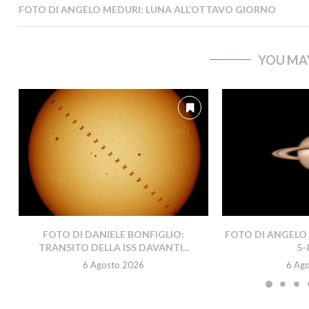
FOTO DI ANGELO MEDURI: LUNA ALL’OTTAVO GIORNO
YOU MAY
FOTO DI DANIELE BONFIGLIO:
FOTO DI ANGELO 
TRANSITO DELLA ISS DAVANTI...
5-
6 Agosto 2026
6 Ag