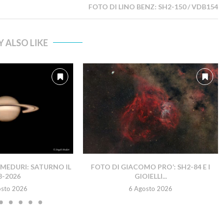
FOTO DI LINO BENZ: SH2-150 / VDB154
 ALSO LIKE
MEDURI: SATURNO IL
FOTO DI GIACOMO PRO’: SH2-84 E I
8-2026
GIOIELLI...
osto 2026
6 Agosto 2026