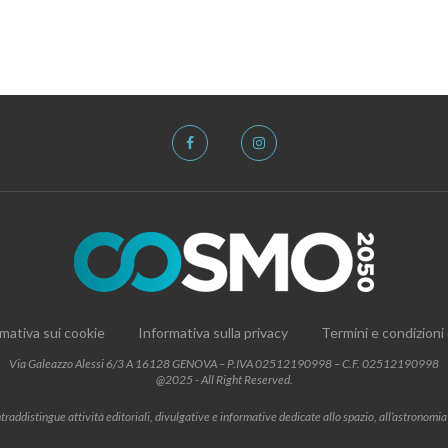
mativa sui cookie
Informativa sulla privacy
Termini e condizioni
Via Galeazzo Alessi 6/3 A 16128 GENOVA – P.IVA 02512190998 – C.F. 02512190998
@2025 - All Right Reserved.
addistingue attività editoriali, divulgative e informative dedicate allo spazio, all’astronomia e al