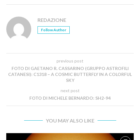
REDAZIONE
Follow Author
previous post
FOTO DI GAETANO R. CASSARINO (GRUPPO ASTROFILI
CATANESI): C1318 – A COSMIC BUTTERFLY IN A COLORFUL
SKY
next post
FOTO DI MICHELE BERNARDO: SH2-94
YOU MAY ALSO LIKE