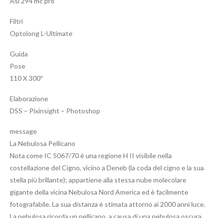
Asi 294 mc pro
Filtri
Optolong L-Ultimate
Guida
Pose
110 X 300″
Elaborazione
DSS – Pixinsight – Photoshop
message
La Nebulosa Pellicano
Nota come IC 5067/70 è una regione H II visibile nella
costellazione del Cigno, vicino a Deneb (la coda del cigno e la sua
stella più brillante); appartiene alla stessa nube molecolare
gigante della vicina Nebulosa Nord America ed è facilmente
fotografabile. La sua distanza è stimata attorno ai 2000 anni luce.
La nebulosa ricorda un pellicano, a causa di una nebulosa oscura