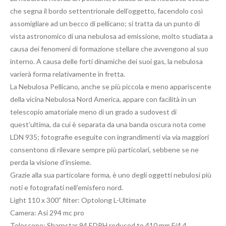
che segna il bordo settentrionale dell’oggetto, facendolo così
assomigliare ad un becco di pellicano; si tratta da un punto di
vista astronomico di una nebulosa ad emissione, molto studiata a
causa dei fenomeni di formazione stellare che avvengono al suo
interno. A causa delle forti dinamiche dei suoi gas, la nebulosa
varierà forma relativamente in fretta.
La Nebulosa Pellicano, anche se più piccola e meno appariscente
della vicina Nebulosa Nord America, appare con facilità in un
telescopio amatoriale meno di un grado a sudovest di
quest’ultima, da cui è separata da una banda oscura nota come
LDN 935; fotografie eseguite con ingrandimenti via via maggiori
consentono di rilevare sempre più particolari, sebbene se ne
perda la visione d’insieme.
Grazie alla sua particolare forma, è uno degli oggetti nebulosi più
noti e fotografati nell’emisfero nord.
Light 110 x 300” filter: Optolong L-Ultimate
Camera: Asi 294 mc pro
Telescope: Sharpstar 94 EDPH reduced to 410 mm F/4.4