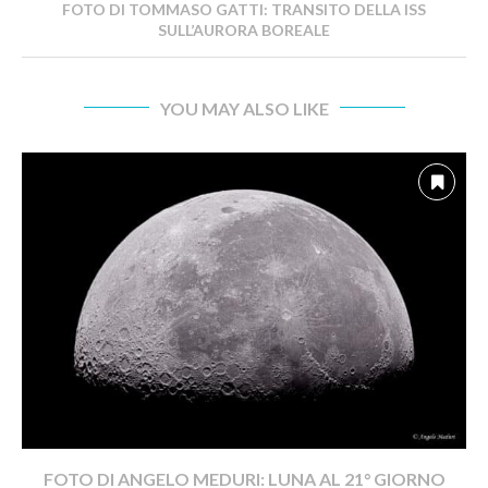
FOTO DI TOMMASO GATTI: TRANSITO DELLA ISS
SULL’AURORA BOREALE
YOU MAY ALSO LIKE
FOTO DI ANGELO MEDURI: LUNA AL 21° GIORNO