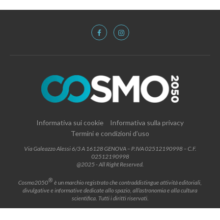
Informativa sui cookie
Informativa sulla privacy
Termini e condizioni d’uso
Via Galeazzo Alessi 6/3 A 16128 GENOVA – P.IVA 02512190998 – C.F.
02512190998
@2025 - All Right Reserved.
®
Cosmo2050
è un marchio registrato che contraddistingue attività editoriali,
divulgative e informative dedicate allo spazio, all’astronomia e alla cultura
scientifica. Tutti i diritti riservati.