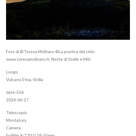
Foto di ©Teresa Molinaro ©La poetica del cielo
www.teresamolinaro.it: Notte di Stelle e Miti
Luogo
Vulcano Etna, Sicilia
date-526
2024-06-27
Telescopio
Montatura
Camera
Fujifilm X-T30 II 18-55mm