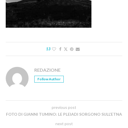
13
REDAZIONE
Follow Author
previous post
FOTO DI GIANNI TUMINO: LE PLEIADI SORGONO SULL’ETNA
next post