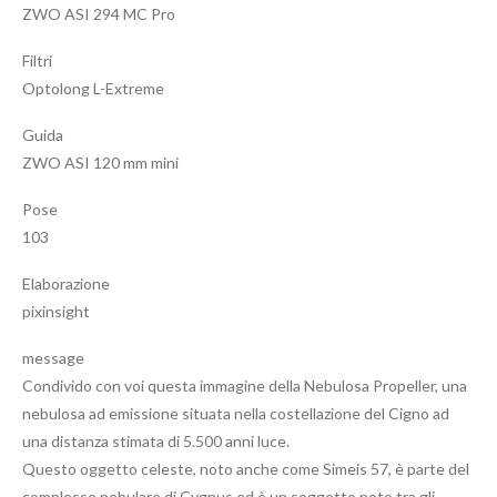
ZWO ASI 294 MC Pro
Filtri
Optolong L-Extreme
Guida
ZWO ASI 120 mm mini
Pose
103
Elaborazione
pixinsight
message
Condivido con voi questa immagine della Nebulosa Propeller, una
nebulosa ad emissione situata nella costellazione del Cigno ad
una distanza stimata di 5.500 anni luce.
Questo oggetto celeste, noto anche come Simeis 57, è parte del
complesso nebulare di Cygnus ed è un soggetto noto tra gli