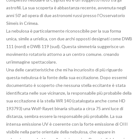
astrofili. La sua scoperta è abbastanza recente, avvenuta negli
anni 50′ ad opera di due astronomi russi presso l’Osservatorio
Simeis in Crimea.
La nebulosa è particolarmente riconoscibile per la sua forma
unica, simile a un’elica, con due archi opposti designati come DWB
111 (nord) e DWB 119 (sud). Questa simmetria suggerisce un
movimento rotatorio attorno a un centro comune. creando
un’immagine spettacolare.
Una delle caratteristiche che mi ha incuriosito di più riguardo
questa nebulosa è la fonte della sua eccitazione. Dopo essermi
documentato è scoperto che nessuna stella eccitante è stata
identificata nelle sue vicinanze, la responsabile più probabile della
sua eccitazione è la stella WR 140 (catalogata anche come HD
193793) una Wolf-Rayet binaria situata a circa 75 anni luce di
distanza, sembra essere la responsabile più probabile. La sua
intensa emissione UV è coerente con la forte emissione di OIII
visibile nella parte orientale della nebulosa, che appare in