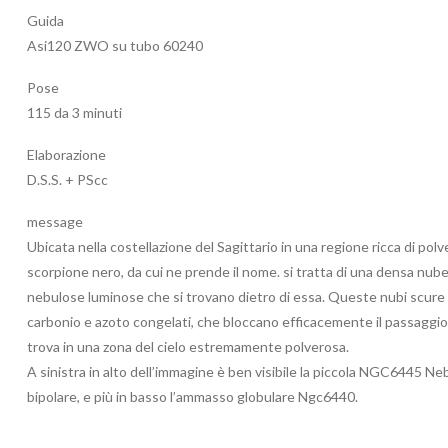
Guida
Asi120 ZWO su tubo 60240
Pose
115 da 3 minuti
Elaborazione
D.S.S. + PScc
message
Ubicata nella costellazione del Sagittario in una regione ricca di polv
scorpione nero, da cui ne prende il nome. si tratta di una densa nub
nebulose luminose che si trovano dietro di essa. Queste nubi scure 
carbonio e azoto congelati, che bloccano efficacemente il passaggio de
trova in una zona del cielo estremamente polverosa.
A sinistra in alto dell’immagine è ben visibile la piccola NGC6445
bipolare, e più in basso l’ammasso globulare Ngc6440.