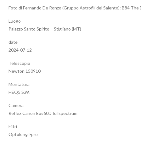
Foto di Fernando De Ronzo (Gruppo Astrofili del Salento): B84 The
Luogo
Palazzo Santo Spirito – Stigliano (MT)
date
2024-07-12
Telescopio
Newton 150910
Montatura
HEQ5 S.W.
Camera
Reflex Canon Eos60D fullspectrum
Filtri
Optolong l-pro