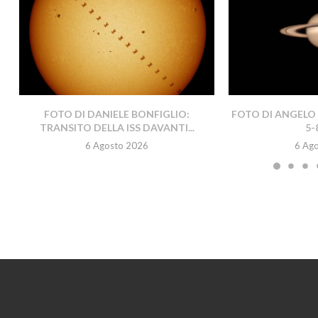
FOTO DI DANIELE BONFIGLIO:
FOTO DI ANGELO 
TRANSITO DELLA ISS DAVANTI...
5-
6 Agosto 2026
6 Ag