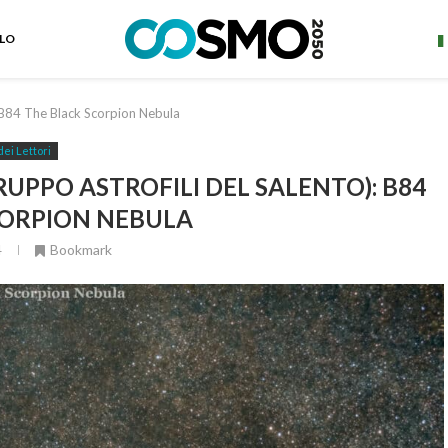
ELO
 B84 The Black Scorpion Nebula
dei Lettori
UPPO ASTROFILI DEL SALENTO): B84
CORPION NEBULA
4
Bookmark