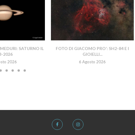
MEDURI: SATURNO IL
FOTO DI GIACOMO PRO’: SH2-84 E I
8-2026
GIOIELLI...
osto 2026
6 Agosto 2026