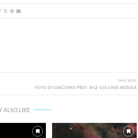
next post
FOTO DI GIACOMO PRO’: SH2-155 CAVE NEBULA
 ALSO LIKE