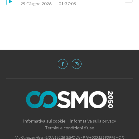
29 Giugno 2026
01:37:08
Informativa sui cookie
Informativa sulla privacy
Termini e condizioni d’uso
Via Galeazzo Alessi 6/3 A 16128 GENOVA – P.IVA 02512190998 – C.F.