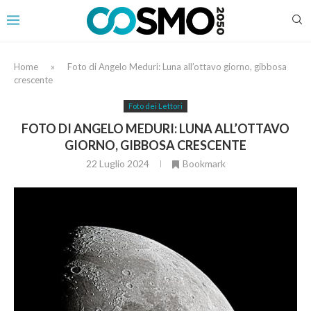
Home
»
Foto di Angelo Meduri: Luna all’ottavo giorno, gibbosa
crescente
Foto dei Lettori
FOTO DI ANGELO MEDURI: LUNA ALL’OTTAVO
GIORNO, GIBBOSA CRESCENTE
22 Luglio 2024
Bookmark