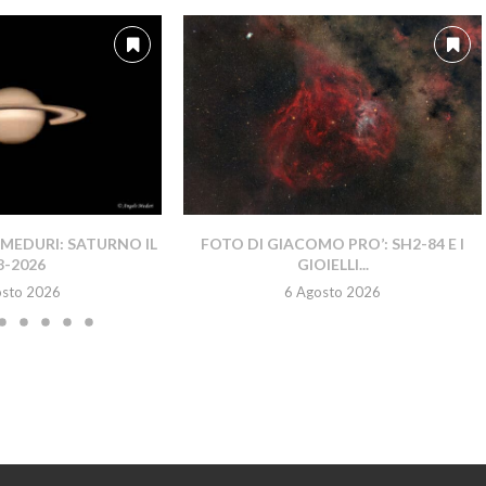
MEDURI: SATURNO IL
FOTO DI GIACOMO PRO’: SH2-84 E I
8-2026
GIOIELLI...
osto 2026
6 Agosto 2026