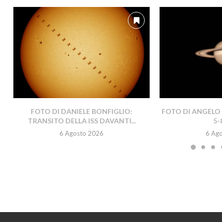
FOTO DI DANIELE BONFIGLIO:
FOTO DI ANGELO 
TRANSITO DELLA ISS DAVANTI...
5-
6 Agosto 2026
6 Ag