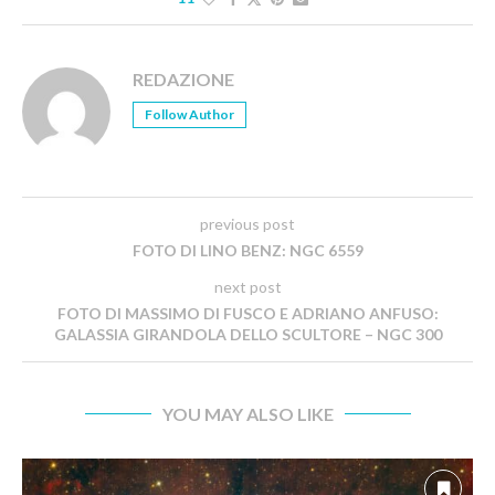
REDAZIONE
Follow Author
previous post
FOTO DI LINO BENZ: NGC 6559
next post
FOTO DI MASSIMO DI FUSCO E ADRIANO ANFUSO:
GALASSIA GIRANDOLA DELLO SCULTORE – NGC 300
YOU MAY ALSO LIKE