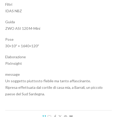
Filtri
IDAS NBZ
Guida
ZWO ASI 120 M-Mini
Pose
30×10″ + 1640×120″
Elaborazione
PixInsight
message
Un soggetto piuttosto flebile ma tanto affascinante.
Ripresa effettuata dal cortile di casa mia, a Barrali, un piccolo
paese del Sud Sardegna.
11