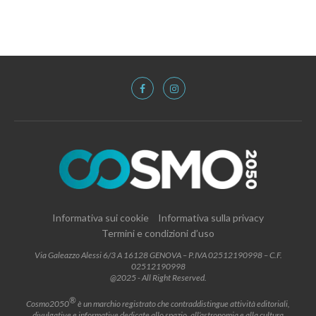
Informativa sui cookie
Informativa sulla privacy
Termini e condizioni d’uso
Via Galeazzo Alessi 6/3 A 16128 GENOVA – P.IVA 02512190998 – C.F.
02512190998
@2025 - All Right Reserved.
®
Cosmo2050
è un marchio registrato che contraddistingue attività editoriali,
divulgative e informative dedicate allo spazio, all’astronomia e alla cultura