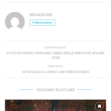
REDAZIONE
Follow Author
previous post
FOTO DI EGIDIO VERGANI: L’AREA DELLE MACCHIE SOLARI
3738
next post
17/18 LUGLIO: LUNA E ANTARES DI SERA
YOU MAY ALSO LIKE