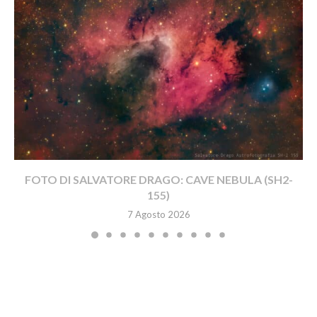
FOTO DI SALVATORE DRAGO: CAVE NEBULA (SH2-
155)
7 Agosto 2026