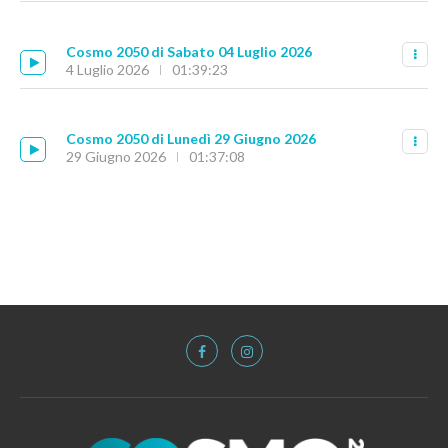
Cosmo 2050 di Sabato 04 Luglio 2026
4 Luglio 2026
01:39:23
Cosmo 2050 di Lunedì 29 Giugno 2026
29 Giugno 2026
01:37:08