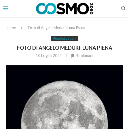
Home
»
Foto di Angelo Meduri: Luna Piena
Foto dei Lettori
FOTO DI ANGELO MEDURI: LUNA PIENA
10 Luglio 2024
Bookmark