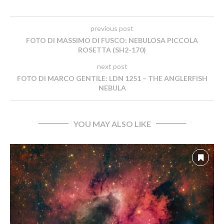
previous post
FOTO DI MASSIMO DI FUSCO: NEBULOSA PICCOLA
ROSETTA (SH2-170)
next post
FOTO DI MARCO GENTILE: LDN 1251 – THE ANGLERFISH
NEBULA
YOU MAY ALSO LIKE