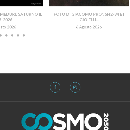
MEDURI: SATURNO IL
FOTO DI GIACOMO PRO’: SH2-84 E I
8-2026
GIOIELLI...
osto 2026
6 Agosto 2026