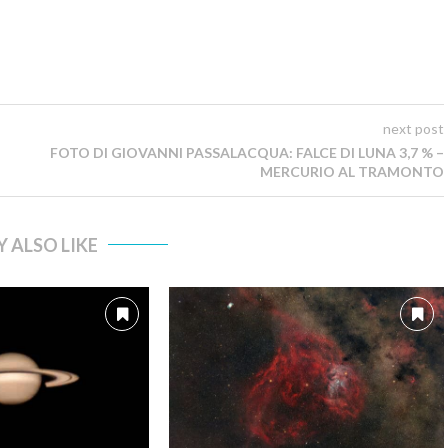
next post
FOTO DI GIOVANNI PASSALACQUA: FALCE DI LUNA 3,7 % –
MERCURIO AL TRAMONTO
 ALSO LIKE