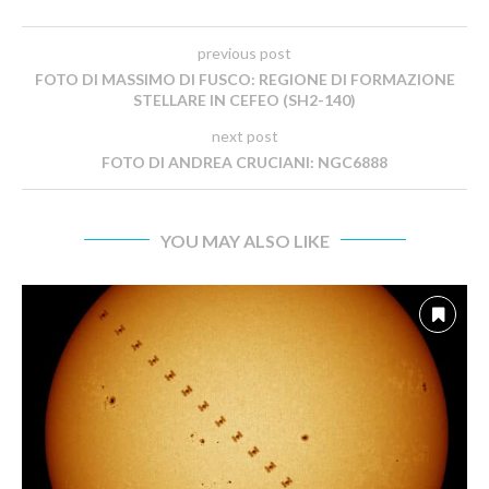
previous post
FOTO DI MASSIMO DI FUSCO: REGIONE DI FORMAZIONE
STELLARE IN CEFEO (SH2-140)
next post
FOTO DI ANDREA CRUCIANI: NGC6888
YOU MAY ALSO LIKE