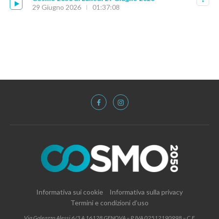
29 Giugno 2026
01:37:08
Informativa sui cookie
Informativa sulla privacy
Termini e condizioni d’uso
Via Galeazzo Alessi 6/3 A 16128 GENOVA – P.IVA 02512190998 – C.F.