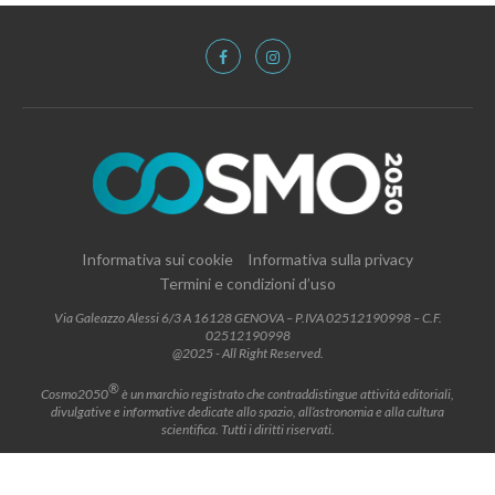
Informativa sui cookie
Informativa sulla privacy
Termini e condizioni d’uso
Via Galeazzo Alessi 6/3 A 16128 GENOVA – P.IVA 02512190998 – C.F.
02512190998
@2025 - All Right Reserved.
®
Cosmo2050
è un marchio registrato che contraddistingue attività editoriali,
divulgative e informative dedicate allo spazio, all’astronomia e alla cultura
scientifica. Tutti i diritti riservati.
BACK TO TOP