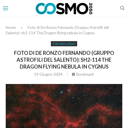
Home
»
Foto di De Ronzo Fernando (Gruppo Astrofili del
Salento): sh2-114 The Dragon flying nebula in Cygnus
Foto dei Lettori
FOTO DI DE RONZO FERNANDO (GRUPPO
ASTROFILI DEL SALENTO): SH2-114 THE
DRAGON FLYING NEBULA IN CYGNUS
19 Giugno 2024
Bookmark