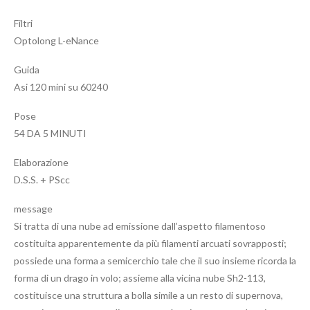
Filtri
Optolong L-eNance
Guida
Asi 120 mini su 60240
Pose
54 DA 5 MINUTI
Elaborazione
D.S.S. + PScc
message
Si tratta di una nube ad emissione dall’aspetto filamentoso
costituita apparentemente da più filamenti arcuati sovrapposti;
possiede una forma a semicerchio tale che il suo insieme ricorda la
forma di un drago in volo; assieme alla vicina nube Sh2-113,
costituisce una struttura a bolla simile a un resto di supernova,