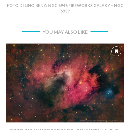
FOTO DI LINO BENZ: NGC 6946 FIREWORKS GALAXY – NGC
6939
YOU MAY ALSO LIKE