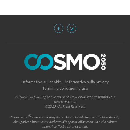
Informativa sui cookie
Informativa sulla privacy
Termini e condizioni d’uso
Via Galeazzo Alessi 6/3 A 16128 GENOVA – P.IVA 02512190998 – C.F.
02512190998
@2025 - All Right Reserved.
®
Cosmo2050
è un marchio registrato che contraddistingue attività editoriali,
divulgative e informative dedicate allo spazio, all’astronomia e alla cultura
scientifica. Tutti i diritti riservati.