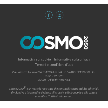
Informativa sui cookie
Informativa sulla privacy
Termini e condizioni d’uso
Via Galeazzo Alessi 6/3 A 16128 GENOVA – P.IVA 02512190998 – C.F.
02512190998
@2025 - All Right Reserved.
®
Cosmo2050
è un marchio registrato che contraddistingue attività editoriali,
divulgative e informative dedicate allo spazio, all’astronomia e alla cultura
scientifica. Tutti i diritti riservati.