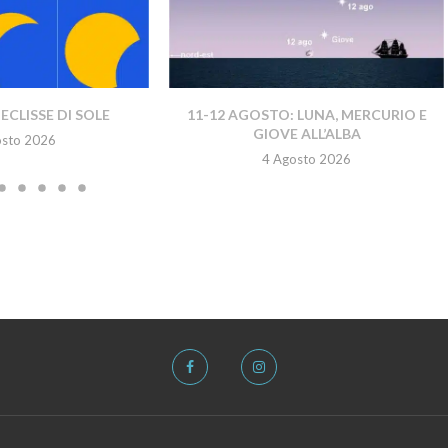
ECLISSE DI SOLE
11-12 AGOSTO: LUNA, MERCURIO E
GIOVE ALL’ALBA
osto 2026
4 Agosto 2026