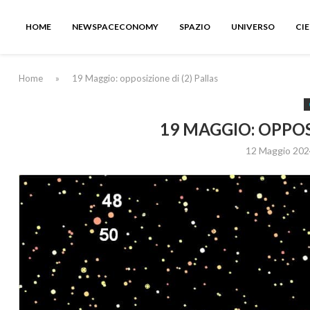
HOME
NEWSPACECONOMY
SPAZIO
UNIVERSO
CI
Home
»
19 Maggio: opposizione di (2) Pallas
19 MAGGIO: OPPOSI
12 Maggio 202