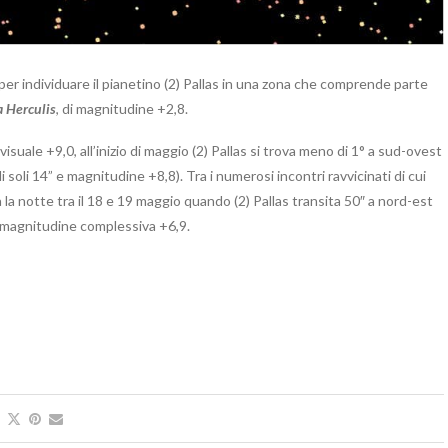
per individuare il pianetino (2) Pallas in una zona che comprende parte
a Herculis
, di magnitudine +2,8.
suale +9,0, all’inizio di maggio (2) Pallas si trova meno di 1° a sud-ovest
 soli 14” e magnitudine +8,8). Tra i numerosi incontri ravvicinati di cui
 la notte tra il 18 e 19 maggio quando (2) Pallas transita 50″ a nord-est
e magnitudine complessiva +6,9.