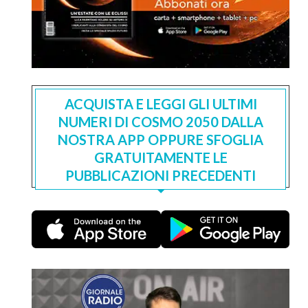
ACQUISTA E LEGGI GLI ULTIMI
NUMERI DI COSMO 2050 DALLA
NOSTRA APP OPPURE SFOGLIA
GRATUITAMENTE LE
PUBBLICAZIONI PRECEDENTI