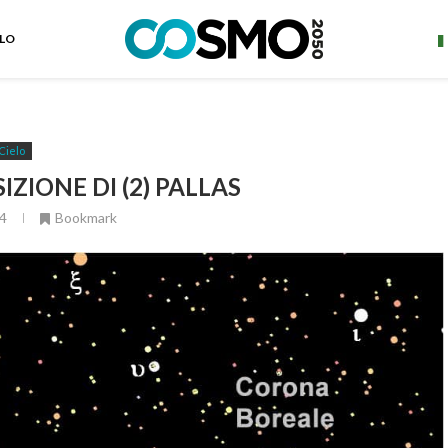
ELO
Cielo
ZIONE DI (2) PALLAS
4
Bookmark