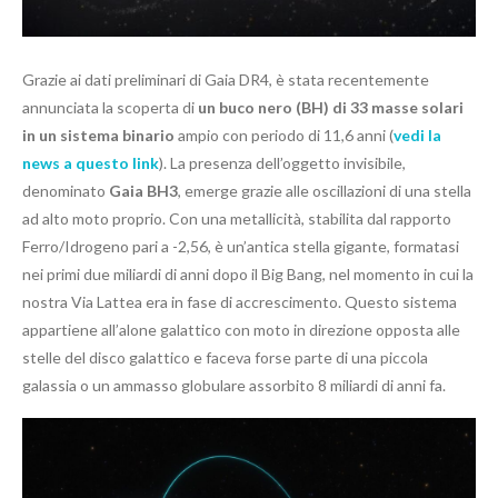
Grazie ai dati preliminari di Gaia DR4, è stata recentemente
annunciata la scoperta di
un buco nero (BH) di 33 masse solari
in un sistema binario
ampio con periodo di 11,6 anni (
vedi la
news a questo link
). La presenza dell’oggetto invisibile,
denominato
Gaia BH3
, emerge grazie alle oscillazioni di una stella
ad alto moto proprio. Con una metallicità, stabilita dal rapporto
Ferro/Idrogeno pari a -2,56, è un’antica stella gigante, formatasi
nei primi due miliardi di anni dopo il Big Bang, nel momento in cui la
nostra Via Lattea era in fase di accrescimento. Questo sistema
appartiene all’alone galattico con moto in direzione opposta alle
stelle del disco galattico e faceva forse parte di una piccola
galassia o un ammasso globulare assorbito 8 miliardi di anni fa.