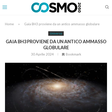
Home
»
Gaia BH3 proviene da un antico ammasso globulare
Universo
GAIA BH3 PROVIENE DA UN ANTICO AMMASSO
GLOBULARE
30 Aprile 2024
Bookmark