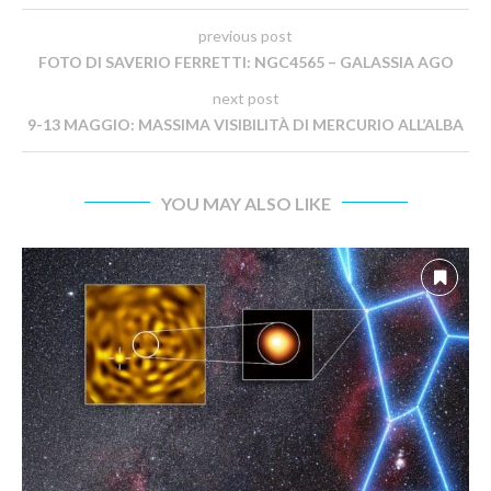
previous post
FOTO DI SAVERIO FERRETTI: NGC4565 – GALASSIA AGO
next post
9-13 MAGGIO: MASSIMA VISIBILITÀ DI MERCURIO ALL’ALBA
YOU MAY ALSO LIKE