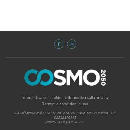
Informativa sui cookie
Informativa sulla privacy
Termini e condizioni d’uso
Via Galeazzo Alessi 6/3 A 16128 GENOVA – P.IVA 02512190998 – C.F.
02512190998
@2025 - All Right Reserved.