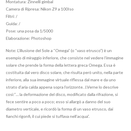
Montatura: Zinnelli gimbal
Camera di Ripresa: Nikon Z9 a 100Iso
Filtri: /
Guida: /
Pose: una posa da 1/5000
Elaborazione: Photoshop
Note: L’illusione del Sole a “Omega” (o “vaso etrusco”) è un
esempio di miraggio inferiore, che consiste nel vedere l’immagine
solare che prende la forma della lettera greca Omega. Essa è
costituita dal vero disco solare, che risulta però unito, nella parte
inferiore, alla sua immagine virtuale riflessa dal mare e da uno
strato d’aria calda appena sopra l’orizzonte. J.Verne lo descrive
così:”… la deformazione del disco, modificato dalla rifrazione, si
fece sentire a poco a poco; esso si allargò a danno del suo
diametro verticale, e ricordò la forma di un vaso etrusco, dai
fianchi rigonfi, il cui piede si tuffava nell’acqua”.