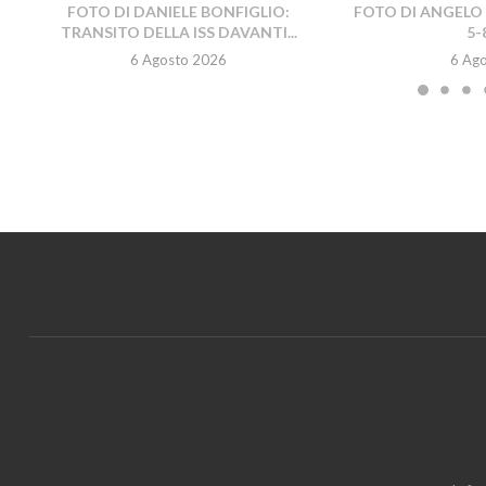
FOTO DI DANIELE BONFIGLIO:
FOTO DI ANGELO 
TRANSITO DELLA ISS DAVANTI...
5-
6 Agosto 2026
6 Ag