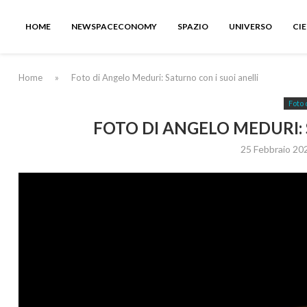
HOME
NEWSPACECONOMY
SPAZIO
UNIVERSO
CI
Home
»
Foto di Angelo Meduri: Saturno con i suoi anelli
Foto 
FOTO DI ANGELO MEDURI: 
25 Febbraio 20