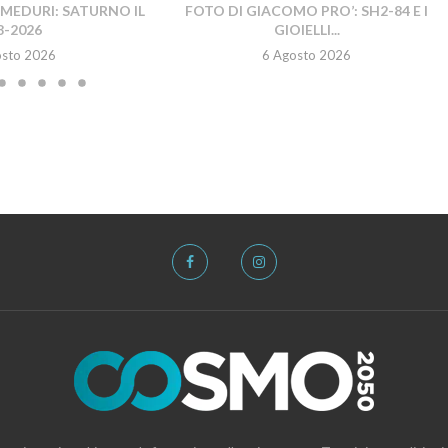
MEDURI: SATURNO IL
FOTO DI GIACOMO PRO’: SH2-84 E I
8-2026
GIOIELLI...
osto 2026
6 Agosto 2026