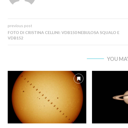
previous post
FOTO DI CRISTINA CELLINI: VDB150 NEBULOSA SQUALO E
VDB152
YOU MAY