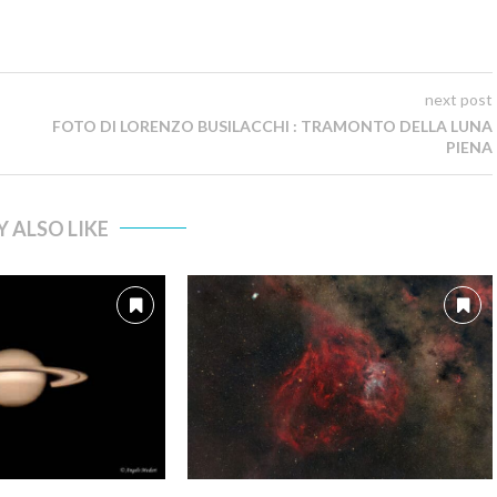
next post
FOTO DI LORENZO BUSILACCHI : TRAMONTO DELLA LUNA
PIENA
 ALSO LIKE