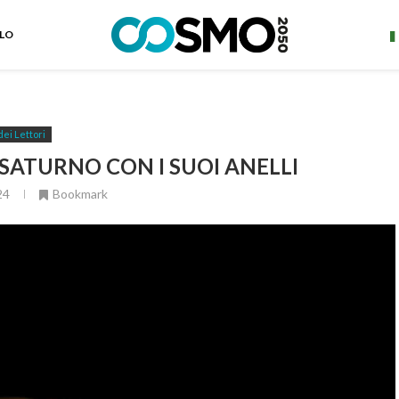
ELO
dei Lettori
SATURNO CON I SUOI ANELLI
24
Bookmark