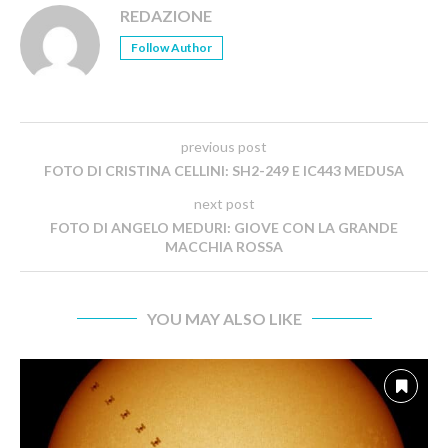
REDAZIONE
Follow Author
previous post
FOTO DI CRISTINA CELLINI: SH2-249 E IC443 MEDUSA
next post
FOTO DI ANGELO MEDURI: GIOVE CON LA GRANDE
MACCHIA ROSSA
YOU MAY ALSO LIKE