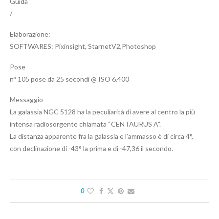
Guida
/
Elaborazione:
SOFTWARES: Pixinsight, StarnetV2,Photoshop
Pose
n° 105 pose da 25 secondi @ ISO 6.400
Messaggio
La galassia NGC 5128 ha la peculiarità di avere al centro la più
intensa radiosorgente chiamata “CENTAURUS A”.
La distanza apparente fra la galassia e l’ammasso è di circa 4°,
con declinazione di -43° la prima e di -47,36 il secondo.
0