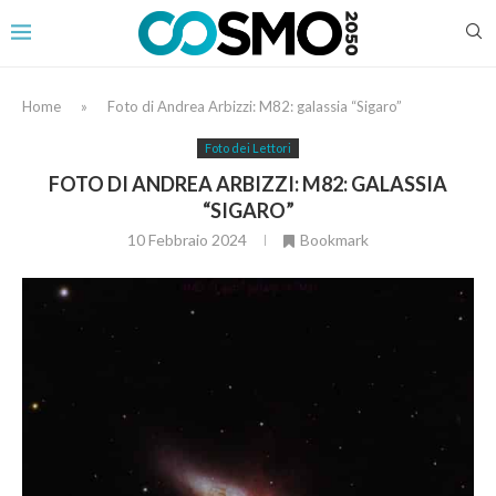
Home
»
Foto di Andrea Arbizzi: M82: galassia “Sigaro”
Foto dei Lettori
FOTO DI ANDREA ARBIZZI: M82: GALASSIA
“SIGARO”
10 Febbraio 2024
Bookmark