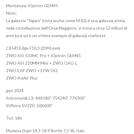
Montatura: iOptron GEM45
Note:
La galassia “Sigaro” (nota anche come M 82) è una galassia attiva
nella costellazione dell’Orsa Maggiore; si trova a circa 12 milioni di
anni luce ed è un ottimo esempio di galassia starburst.
C8 HD Edge F10,3 (2096 mm)
ZWO ASI 533MC Pro + iOptron GEM45
ZWO ASI 220MM Mini + ZWO OAG-L
ZWO EAF ZWO + EFW 5X2
ZWO AsiAir Plus
gen 2024
Astronomik L3: 44X180” 75X240” 77X300”
SVBony SV220: 26X600”
Tot: 18h
Modena (Sqm 18.3-18.9 Bortle 7,5-8), Italy