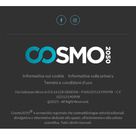
Informativa sui cookie
Informativa sulla privacy
Termini e condizioni d’uso
Via Galeazzo Alessi 6/3 A 16128 GENOVA – P.IVA 02512190998 – C.F.
02512190998
@2025 - All Right Reserved.
®
Cosmo2050
è un marchio registrato che contraddistingue attività editoriali,
divulgative e informative dedicate allo spazio, all’astronomia e alla cultura
scientifica. Tutti i diritti riservati.