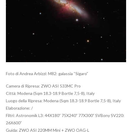
Foto di Andrea Arbizzi: M82: galassia “Sigaro”
Camera di Ripresa: ZWO ASI 533MC Pro
Città: Modena (Sqm 18.3-18.9 Bortle 7,5-8), Italy
Luogo della Ripresa: Modena (Sqm 18.3-18.9 Bortle 7,5-8), Italy
Elaborazione: /
Filtri: Astronomik L3: 44X180” 75X240” 77X300” SVBony SV220:
26X600”
Guida: ZWO ASI 220MM Mini + ZWO OAG-L