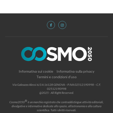
Informativa sui cookie
Informativa sulla privacy
Termini e condizioni d’uso
Via Galeazzo Alessi 6/3 A 16128 GENOVA – P.IVA 02512190998 – C.F.
02512190998
@2025 - All Right Reserved.
®
Cosmo2050
è un marchio registrato che contraddistingue attività editoriali,
divulgative e informative dedicate allo spazio, all’astronomia e alla cultura
scientifica. Tutti i diritti riservati.