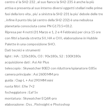
centro e’ la SH2-232 , al suo fianco la SH2-235 è anche la più
attiva e presenta al suo interno diversi oggetti stellari nelle prime
fasi della loro vita , piu’ a sinistra la SH2-231 la piu’ debole delle tre
, infine il punto blu (al centro della SH2-232) è una nebulosa
planetaria conosciuta come PN G173.5+03.2.
Ripresa per 4 notti (31 Marzo e 1, 2 e 4 Febbraio) per circa 15 ore
con filtri a banda stretta SII, HA e OIII, elaborazione in Hubble
Palette in una composizione SHO.
Dati tecnici e strumenti
light : HA : 120x180s, O3 : 90x180s, S2 : 100X180s
acquisizione dati : Asi Air Plus
telescopio : Skywatcher 80ED con riduttore/spianatore 0.85x
camera principale : Asi 2600 MM pro
guida : Oag-L + Asi 290 MM mini
ruota filtri : Efw 7×2
focheggiatore : Eaf 5v
montatura : Skywatcher EQ6R-pro
elaborazione : Dss , PixInsight e Photoshop