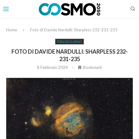
Home
»
Foto di Davide Nardulli: Sharpless 232-231-235
Foto dei Lettori
FOTO DI DAVIDE NARDULLI: SHARPLESS 232-
231-235
8 Febbraio 2024
Bookmark