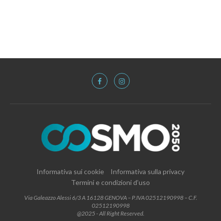
Informativa sui cookie
Informativa sulla privacy
Termini e condizioni d’uso
Via Galeazzo Alessi 6/3 A 16128 GENOVA – P.IVA 02512190998 – C.F.
02512190998
@2025 - All Right Reserved.