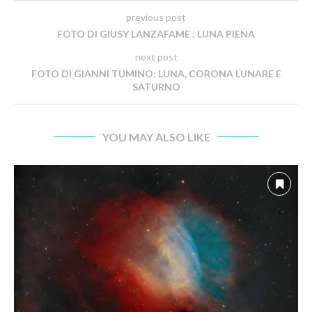
previous post
FOTO DI GIUSY LANZAFAME : LUNA PIENA
next post
FOTO DI GIANNI TUMINO: LUNA, CORONA LUNARE E
SATURNO
YOU MAY ALSO LIKE