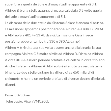
superiore a quella de Sole e di magnitudine apparente di 3.1.
Albireo B è una stella azzurra, di massa calcolata 3,3 volte quella
del sole e magnitudine apparente di 5.1.
La distanza delle due stelle dal Sistema Solare è ancora discussa.
La missione Hypparcos posizionerebbe Albireo A a 434 +/- 20 AL
e Albireo B a 401 +/-13 AL da noi. La missione Gaia invece
posizionerebbe entambe tra 330 e 390 AL da noi.
Albireo A è risultata a sua volta essere una stella binaria, la sua
compagna Albireo C è molto simile ad Albireo B. Dista da Albireo
A circa 40 UA e il loro periodo orbitale è calcolato in circa 215 anni.
Anche il sistema Albireo A-Albireo B è ritenuto un vero sistema
binario. Le due stelle distano tra di loro circa 650 miliardi di
chilometri e hanno un periodo orbitale di diverse decine di migliaia
di anni.
Pose: 80×30 sec
Telescopio: Vixen VMC200L