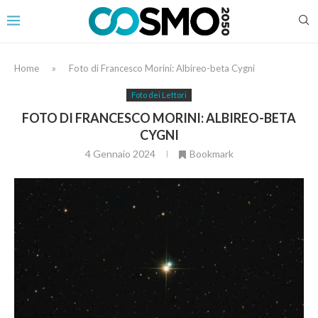
Home
»
Foto di Francesco Morini: Albireo-beta Cygni
Foto dei Lettori
FOTO DI FRANCESCO MORINI: ALBIREO-BETA
CYGNI
4 Gennaio 2024
Bookmark