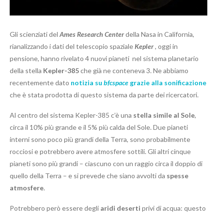
Gli scienziati del
Ames Research Center
della Nasa in California,
rianalizzando i dati del telescopio spaziale
Kepler
, oggi in
pensione, hanno rivelato 4 nuovi pianeti nel sistema planetario
della stella
Kepler-385
che già ne conteneva 3. Ne abbiamo
recentemente dato
notizia su
bfcspace
grazie alla sonificazione
che è stata prodotta di questo sistema da parte dei ricercatori.
Al centro del sistema Kepler-385 c’è una
stella simile al Sole
,
circa il 10% più grande e il 5% più calda del Sole. Due pianeti
interni sono poco più grandi della Terra, sono probabilmente
rocciosi e potrebbero avere atmosfere sottili. Gli altri cinque
pianeti sono più grandi – ciascuno con un raggio circa il doppio di
quello della Terra – e si prevede che siano avvolti da
spesse
atmosfere
.
Potrebbero però essere degli
aridi deserti
privi di acqua: questo