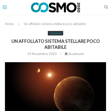
Home
»
Un affollato sistema stellare poco abitabile
Universo
UN AFFOLLATO SISTEMA STELLARE POCO
ABITABILE
14 Novembre 2023
Bookmark