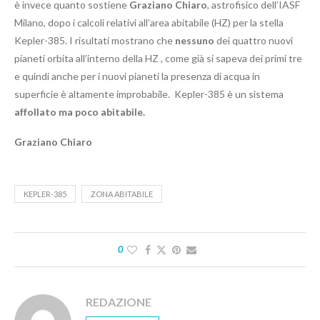
è invece quanto sostiene
Graziano Chiaro
, astrofisico dell’IASF
Milano, dopo i calcoli relativi all’area abitabile (HZ) per la stella
Kepler-385. I risultati mostrano che
nessuno
dei quattro nuovi
pianeti orbita all’interno della HZ , come già si sapeva dei primi tre
e quindi anche per i nuovi pianeti la presenza di acqua in
superficie è altamente improbabile. Kepler-385 è un sistema
affollato ma poco abitabile.
Graziano Chiaro
KEPLER-385
ZONA ABITABILE
0
REDAZIONE