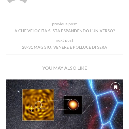
previous post
A CHE VELOCITÀ SI STA ESPANDENDO L’UNIVERSO?
next post
28-31 MAGGIO: VENERE E POLLUCE DI SERA
YOU MAY ALSO LIKE