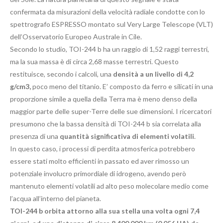
confermata da misurazioni della velocità radiale condotte con lo
spettrografo ESPRESSO montato sul Very Large Telescope (VLT)
dell’Osservatorio Europeo Australe in Cile.
Secondo lo studio, TOI-244 b ha un raggio di 1,52 raggi terrestri,
ma la sua massa è di circa 2,68 masse terrestri. Questo
restituisce, secondo i calcoli, una
densità a un livello di 4,2
g/cm3,
poco meno del titanio. E’ composto da ferro e silicati in una
proporzione simile a quella della Terra ma è meno denso della
maggior parte delle super-Terre delle sue dimensioni. I ricercatori
presumono che la bassa densità di TOI-244 b sia correlata alla
presenza di una
quantità significativa di elementi volatili
.
In questo caso, i processi di perdita atmosferica potrebbero
essere stati molto efficienti in passato ed aver rimosso un
potenziale involucro primordiale di idrogeno, avendo però
mantenuto elementi volatili ad alto peso molecolare medio come
l’acqua all’interno del pianeta.
TOI-244 b orbita attorno alla sua stella una volta ogni 7,4