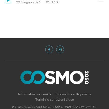
29 Giugno 2026
01:37:08
Informativa sui cookie
Informativa sulla privacy
Termini e condizioni d’uso
Via Galeazzo Alessi 6/3 A 16128 GENOVA – P.IVA 02512190998 – C.F.