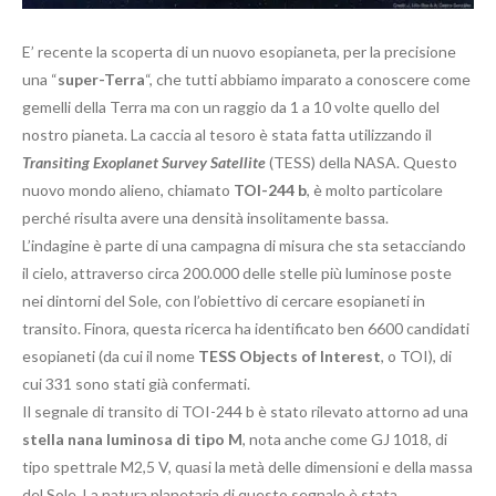
E’ recente la scoperta di un nuovo esopianeta, per la precisione
una “
super-Terra
“, che tutti abbiamo imparato a conoscere come
gemelli della Terra ma con un raggio da 1 a 10 volte quello del
nostro pianeta. La caccia al tesoro è stata fatta utilizzando il
Transiting Exoplanet Survey Satellite
(TESS) della NASA. Questo
nuovo mondo alieno, chiamato
TOI-244 b
, è molto particolare
perché risulta avere una densità insolitamente bassa.
L’indagine è parte di una campagna di misura che sta setacciando
il cielo, attraverso circa 200.000 delle stelle più luminose poste
nei dintorni del Sole, con l’obiettivo di cercare esopianeti in
transito. Finora, questa ricerca ha identificato ben 6600 candidati
esopianeti (da cui il nome
TESS Objects of Interest
, o TOI), di
cui 331 sono stati già confermati.
Il segnale di transito di TOI-244 b è stato rilevato attorno ad una
stella nana luminosa di tipo M
, nota anche come GJ 1018, di
tipo spettrale M2,5 V, quasi la metà delle dimensioni e della massa
del Sole. La natura planetaria di questo segnale è stata