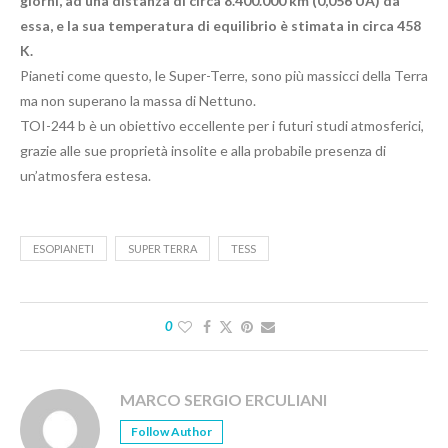
giorni, ad una distanza di circa 8.400.000 km (0,056 UA) da
essa, e la sua temperatura di equilibrio è stimata in circa 458
K.
Pianeti come questo, le Super-Terre, sono più massicci della Terra
ma non superano la massa di Nettuno.
TOI-244 b è un obiettivo eccellente per i futuri studi atmosferici,
grazie alle sue proprietà insolite e alla probabile presenza di
un’atmosfera estesa.
ESOPIANETI
SUPER TERRA
TESS
0
MARCO SERGIO ERCULIANI
Follow Author