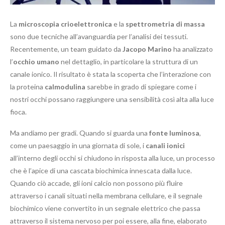
La
microscopia crioelettronica
e la
spettrometria di massa
sono due tecniche all’avanguardia per l’analisi dei tessuti.
Recentemente, un team guidato da
Jacopo Marino
ha analizzato
l’
occhio umano
nel dettaglio, in particolare la struttura di un
canale ionico. Il risultato è stata la scoperta che l’interazione con
la proteina
calmodulina
sarebbe in grado di spiegare come i
nostri occhi possano raggiungere una sensibilità così alta alla luce
fioca.
Ma andiamo per gradi. Quando si guarda una
fonte luminosa
,
come un paesaggio in una giornata di sole, i
canali ionici
all’interno degli occhi si chiudono in risposta alla luce, un processo
che è l’apice di una cascata biochimica innescata dalla luce.
Quando ciò accade, gli ioni calcio non possono più fluire
attraverso i canali situati nella membrana cellulare, e il segnale
biochimico viene convertito in un segnale elettrico che passa
attraverso il sistema nervoso per poi essere, alla fine, elaborato